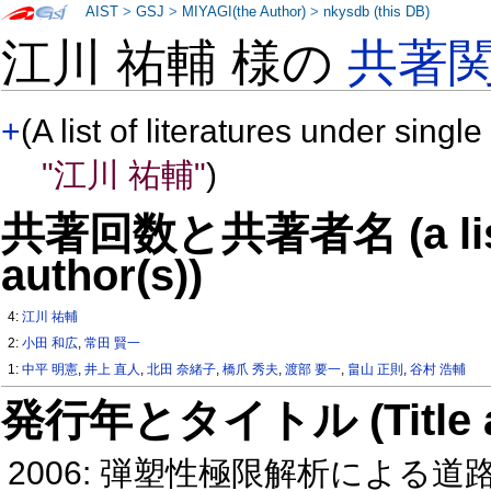
AIST
>
GSJ
>
MIYAGI(the Author)
>
nkysdb (this DB)
江川 祐輔 様の
共著
+
(A list of literatures under single
"江川 祐輔"
)
共著回数と共著者名 (a list o
author(s))
4:
江川 祐輔
2:
小田 和広
,
常田 賢一
1:
中平 明憲
,
井上 直人
,
北田 奈緒子
,
橋爪 秀夫
,
渡部 要一
,
畠山 正則
,
谷村 浩輔
発行年とタイトル (Title and 
2006: 弾塑性極限解析による