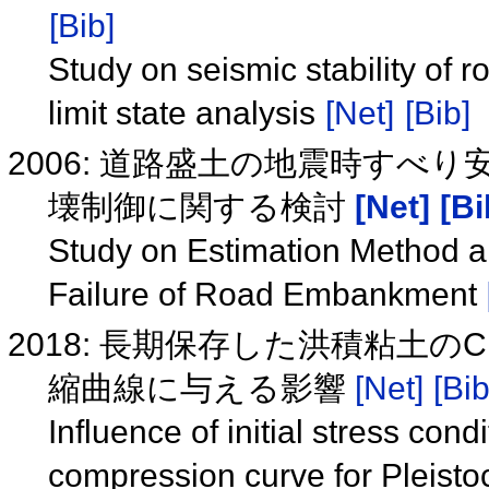
[Bib]
Study on seismic stability of
limit state analysis
[Net]
[Bib]
2006: 道路盛土の地震時す
壊制御に関する検討
[Net]
[Bi
Study on Estimation Method a
Failure of Road Embankment
2018: 長期保存した洪積粘土
縮曲線に与える影響
[Net]
[Bib
Influence of initial stress con
compression curve for Pleisto