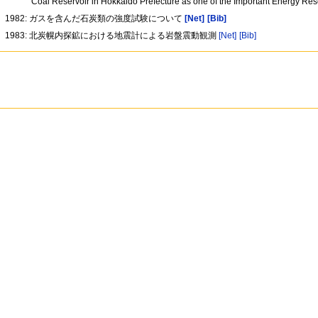
Coal Reservoir in Hokkaido Prefecture as one of the Important Energy Re
1982: ガスを含んだ石炭類の強度試験について
[Net]
[Bib]
1983: 北炭幌内探鉱における地震計による岩盤震動観測
[Net]
[Bib]