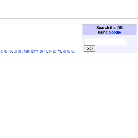
Search this DB
using
Google
,
石浜 渉
,
葛西 清綱
,
関本 善則
,
阿部 与
,
高畑 稔