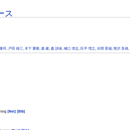
ース
 隆司
,
戸田 雄三
,
木下 重教
,
森 巖
,
森 訓保
,
樋口 澄志
,
氏平 増之
,
水間 英城
,
熊沢 良雄
ining
[Net]
[Bib]