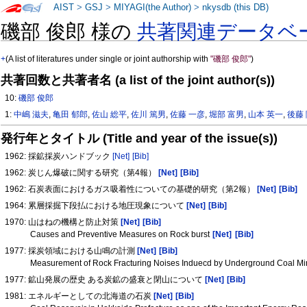
AIST
>
GSJ
>
MIYAGI(the Author)
>
nkysdb (this DB)
磯部 俊郎 様の
共著関連データベ
+
(A list of literatures under single or joint authorship with
"磯部 俊郎"
)
共著回数と共著者名 (a list of the joint author(s))
10:
磯部 俊郎
1:
中嶋 滋夫
,
亀田 郁郎
,
佐山 総平
,
佐川 篤男
,
佐藤 一彦
,
堀部 富男
,
山本 英一
,
後藤
発行年とタイトル (Title and year of the issue(s))
1962: 採鉱採炭ハンドブック
[Net]
[Bib]
1962: 炭じん爆破に関する研究（第4報）
[Net]
[Bib]
1962: 石炭表面におけるガス吸着性についての基礎的研究（第2報）
[Net]
[Bib]
1964: 累層採掘下段払における地圧現象について
[Net]
[Bib]
1970: 山はねの機構と防止対策
[Net]
[Bib]
Causes and Preventive Measures on Rock burst
[Net]
[Bib]
1977: 採炭領域における山鳴の計測
[Net]
[Bib]
Measurement of Rock Fracturing Noises Induecd by Underground Coal M
1977: 鉱山発展の歴史 ある炭鉱の盛衰と閉山について
[Net]
[Bib]
1981: エネルギーとしての北海道の石炭
[Net]
[Bib]