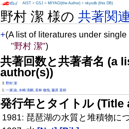
AIST
>
GSJ
>
MIYAGI(the Author)
>
nkysdb (this DB)
野村 潔 様の
共著関
+
(A list of literatures under single
"野村 潔"
)
共著回数と共著者名 (a list o
author(s))
3:
野村 潔
1:
一瀬 諭
,
水嶋 清嗣
,
若林 徹哉
,
藤原 直樹
発行年とタイトル (Title and 
1981: 琵琶湖の水質と堆積物に