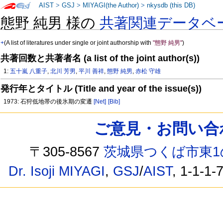
AIST
>
GSJ
>
MIYAGI(the Author)
>
nkysdb (this DB)
態野 純男 様の
共著関連データベ
+
(A list of literatures under single or joint authorship with
"態野 純男"
)
共著回数と共著者名 (a list of the joint author(s))
1:
五十嵐 八重子
,
北川 芳男
,
平川 善祥
,
態野 純男
,
赤松 守雄
発行年とタイトル (Title and year of the issue(s))
1973: 石狩低地帯の後氷期の変遷
[Net]
[Bib]
ご意見・お問い合わせ /
〒305-8567
茨城県つくば市東1
Dr. Isoji MIYAGI
,
GSJ
/
AIST
, 1-1-1-