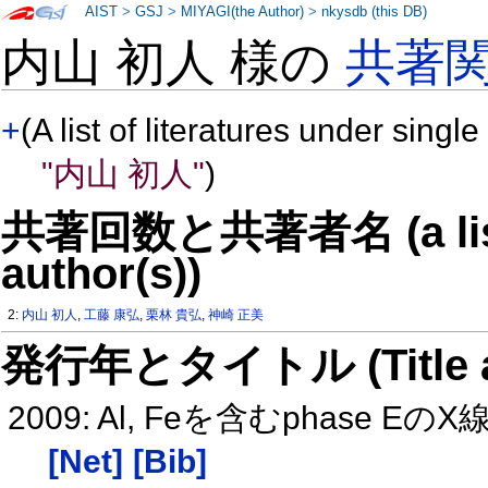
AIST
>
GSJ
>
MIYAGI(the Author)
>
nkysdb (this DB)
内山 初人 様の
共著
+
(A list of literatures under single
"内山 初人"
)
共著回数と共著者名 (a list o
author(s))
2:
内山 初人
,
工藤 康弘
,
栗林 貴弘
,
神崎 正美
発行年とタイトル (Title and 
2009: Al, Feを含むphas
[Net]
[Bib]