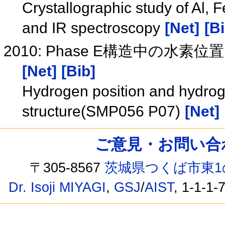
Crystallographic study of Al, F
and IR spectroscopy
[Net]
[Bi
2010: Phase E構造中の水素位
[Net]
[Bib]
Hydrogen position and hydrog
structure(SMP056 P07)
[Net]
ご意見・お問い合わせ /
〒305-8567
茨城県つくば市東1
Dr. Isoji MIYAGI
,
GSJ
/
AIST
, 1-1-1-