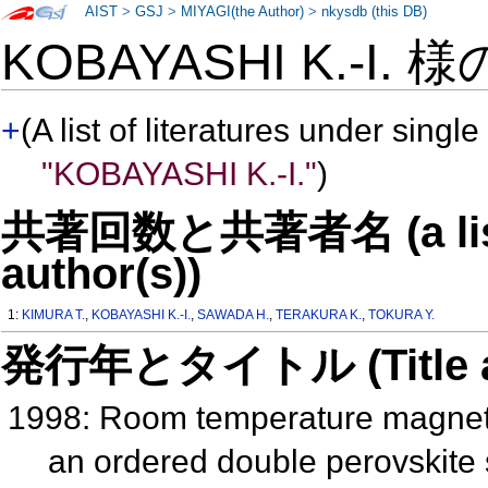
AIST
>
GSJ
>
MIYAGI(the Author)
>
nkysdb (this DB)
KOBAYASHI K.-I. 
+
(A list of literatures under single
"KOBAYASHI K.-I."
)
共著回数と共著者名 (a list o
author(s))
1:
KIMURA T.
,
KOBAYASHI K.-I.
,
SAWADA H.
,
TERAKURA K.
,
TOKURA Y.
発行年とタイトル (Title and 
1998: Room temperature magnetor
an ordered double perovskite 