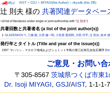
AIST
>
GSJ
>
MIYAGI(the Author)
>
nkysdb (this DB)
辻 則夫 様の
共著関連データベー
+
(A list of literatures under single or joint authorship with
"辻 則夫"
)
共著回数と共著者名 (a list of the joint author(s))
1:
GLADENKOV Y.
,
三橋 順
,
久田 健一郎
,
小笠原 憲四郎
,
川田 洋平
,
辻 則夫
,
鈴木 
発行年とタイトル (Title and year of the issue(s))
1997: サハリン，マカロフ地域およびシュミット半島の第三紀有孔虫化石層序
[Ne
ご意見・お問い合わせ /
〒305-8567
茨城県つくば市東1
Dr. Isoji MIYAGI
,
GSJ
/
AIST
, 1-1-1-