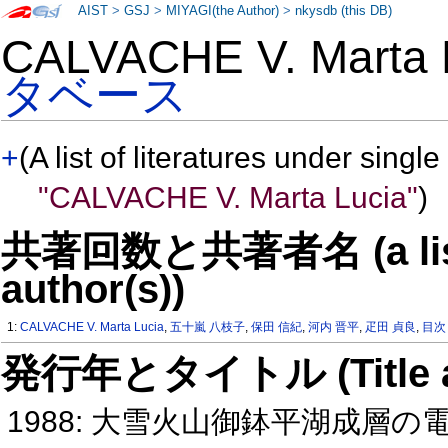
AIST
>
GSJ
>
MIYAGI(the Author)
>
nkysdb (this DB)
CALVACHE V. Marta
タベース
+
(A list of literatures under single
"CALVACHE V. Marta Lucia"
)
共著回数と共著者名 (a list o
author(s))
1:
CALVACHE V. Marta Lucia
,
五十嵐 八枝子
,
保田 信紀
,
河内 晋平
,
疋田 貞良
,
目次
発行年とタイトル (Title and 
1988: 大雪火山御鉢平湖成層