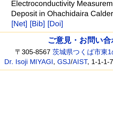
Electroconductivity Measureme
Deposit in Ohachidaira Calde
[Net]
[Bib]
[Doi]
ご意見・お問い合わせ /
〒305-8567
茨城県つくば市東1
Dr. Isoji MIYAGI
,
GSJ
/
AIST
, 1-1-1-