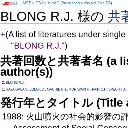
AIST
>
GSJ
>
MIYAGI(the Author)
>
nkysdb (this DB)
BLONG R.J. 様の
共
+
(A list of literatures under single
"BLONG R.J."
)
共著回数と共著者名 (a list o
author(s))
2:
BLONG R.J.
1:
HAYAKAWA Y.
,
LOLOK D.
,
MACHIDA H.
,
MORIWAKI H.
,
PAIN C.F.
,
SPECHT J.
,
発行年とタイトル (Title and 
1988: 火山噴火の社会的影響の
Assessment of Social Conseq