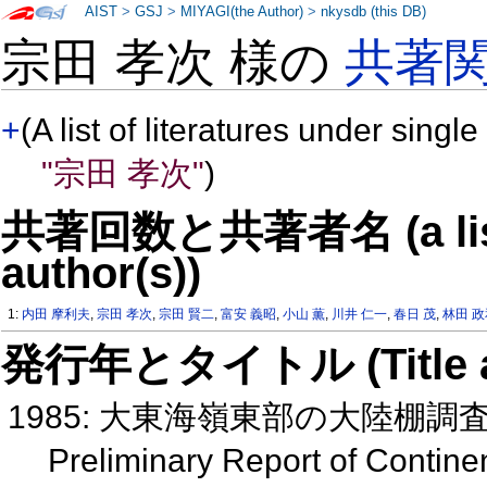
AIST
>
GSJ
>
MIYAGI(the Author)
>
nkysdb (this DB)
宗田 孝次 様の
共著
+
(A list of literatures under single
"宗田 孝次"
)
共著回数と共著者名 (a list o
author(s))
1:
内田 摩利夫
,
宗田 孝次
,
宗田 賢二
,
富安 義昭
,
小山 薫
,
川井 仁一
,
春日 茂
,
林田 
発行年とタイトル (Title and 
1985: 大東海嶺東部の大陸棚調
Preliminary Report of Continen