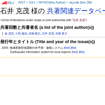
AIST
>
GSJ
>
MIYAGI(the Author)
>
nkysdb (this DB)
石井 克茂 様の
共著関連データベ
+
(A list of literatures under single or joint authorship with
"石井 克茂"
)
共著回数と共著者名 (a list of the joint author(s))
1:
兪 茂宏
,
小田 義也
,
岩楯 敞広
,
石井 克茂
,
石崎 貴大
発行年とタイトル (Title and year of the issue(s))
2005: 地域密着型強震動分布予測・速報システム
[Net]
[Bib]
Earthquake information system for local regions
[Net]
[Bib]