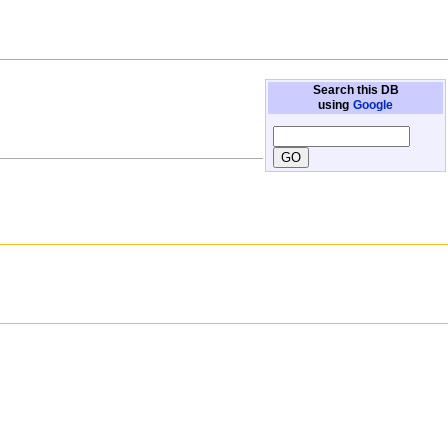
Search this DB
using
Google