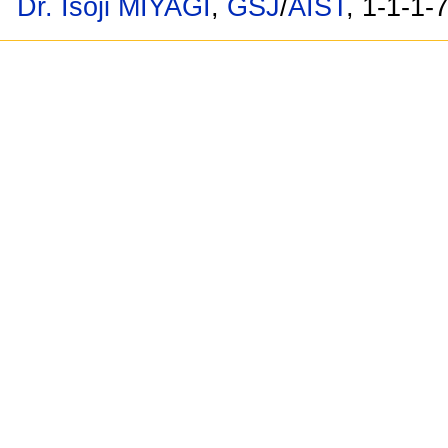
Dr. Isoji MIYAGI
,
GSJ
/
AIST
, 1-1-1-