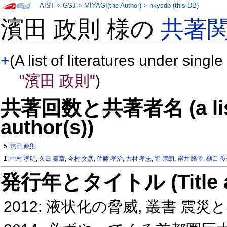
AIST
>
GSJ
>
MIYAGI(the Author)
>
nkysdb (this DB)
濱田 政則 様の
共著
+
(A list of literatures under single
"濱田 政則"
)
共著回数と共著者名 (a list o
author(s))
5:
濱田 政則
1:
中村 孝明
,
久田 嘉章
,
今村 文彦
,
佐藤 孝治
,
古村 孝志
,
堀 宗朗
,
岸井 隆幸
,
樋口 
発行年とタイトル (Title and 
2012: 液状化の脅威, 叢書 震災