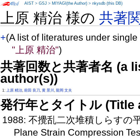
AIST
>
GSJ
>
MIYAGI(the Author)
>
nkysdb (this DB)
上原 精治 様の
共著
+
(A list of literatures under single
"上原 精治"
)
共著回数と共著者名 (a list o
author(s))
1:
上原 精治
,
前田 良刀
,
黄 景川
,
龍岡 文夫
発行年とタイトル (Title and 
1988: 不攪乱二次堆積しらす
Plane Strain Compression Tes