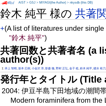
AIST
>
GSJ
>
MIYAGI(the Author)
>
nkysdb (this DB)
鈴木 純平 様の
共著
+
(A list of literatures under single
"鈴木 純平"
)
共著回数と共著者名 (a list o
author(s))
1:
井上 智晴
,
坂本 広樹
,
小金沢 淳
,
影森 徹
,
野村 正弘
,
金子 稔
,
鈴木 純平
,
鑓水 裕刀
発行年とタイトル (Title and 
2004: 伊豆半島下田地域の潮
Modern foraminifera from the Li