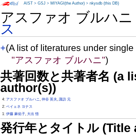
AIST
>
GSJ
>
MIYAGI(the Author)
>
nkysdb (this DB)
アスファオ ブルハニ
ス
+
(A list of literatures under single
"アスファオ ブルハニ"
)
共著回数と共著者名 (a list o
author(s))
4:
アスファオ ブルハニ
,
仲谷 英夫
,
諏訪 元
2:
ベイェネ ヨナス
1:
伊藤 麻佑子
,
大出 悟
発行年とタイトル (Title and 