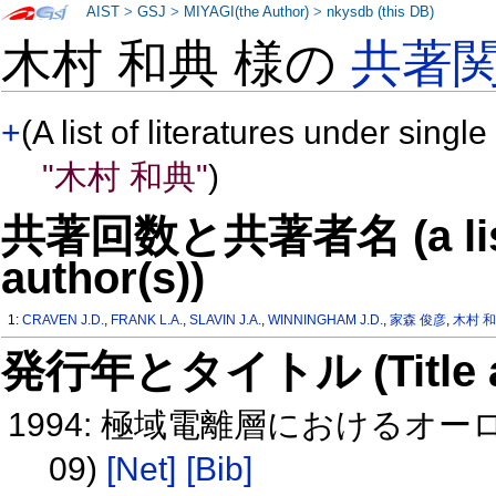
AIST
>
GSJ
>
MIYAGI(the Author)
>
nkysdb (this DB)
木村 和典 様の
共著
+
(A list of literatures under single
"木村 和典"
)
共著回数と共著者名 (a list o
author(s))
1:
CRAVEN J.D.
,
FRANK L.A.
,
SLAVIN J.A.
,
WINNINGHAM J.D.
,
家森 俊彦
,
木村 
発行年とタイトル (Title and 
1994: 極域電離層におけるオー
09)
[Net]
[Bib]