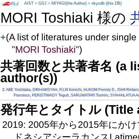
AIST
>
GSJ
>
MIYAGI(the Author)
>
nkysdb (this DB)
MORI Toshiaki 様の
+
(A list of literatures under single
"MORI Toshiaki"
)
共著回数と共著者名 (a list o
author(s))
2:
ABE Yoshitaka
,
DIRHAMSYAH
,
FUJII Kenichi
,
HUKOM Frensly D.
,
ISHII Rintaro
Fransisco
,
PERISTIWADY Teguh
,
SARUWATARI Toshiro
,
SYAHAILATUA A
発行年とタイトル (Title and 
2019: 2005年から2015
ドネシアシーラカンスLatimeria