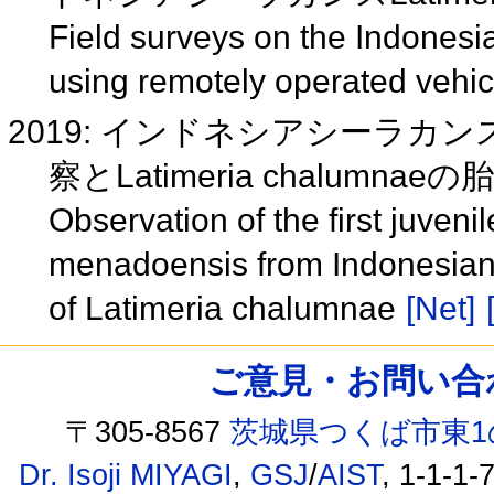
Field surveys on the Indones
using remotely operated vehi
2019: インドネシアシーラカンスLa
察とLatimeria chalumna
Observation of the first juven
menadoensis from Indonesian
of Latimeria chalumnae
[Net]
ご意見・お問い合わせ /
〒305-8567
茨城県つくば市東1
Dr. Isoji MIYAGI
,
GSJ
/
AIST
, 1-1-1-