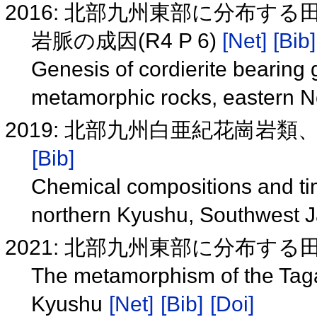
2016: 北部九州東部に分布す
岩脈の成因(R4 P 6)
[Net]
[Bib]
Genesis of cordierite bearing 
metamorphic rocks, eastern N
2019: 北部九州白亜紀花崗岩
[Bib]
Chemical compositions and timi
northern Kyushu, Southwest 
2021: 北部九州東部に分布す
The metamorphism of the Tag
Kyushu
[Net]
[Bib]
[Doi]