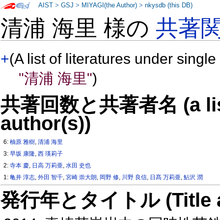
AIST
>
GSJ
>
MIYAGI(the Author)
>
nkysdb (this DB)
清浦 海里 様の
共著
+
(A list of literatures under single
"清浦 海里"
)
共著回数と共著者名 (a list o
author(s))
6:
柚原 雅樹
,
清浦 海里
3:
早坂 康隆
,
西 瑛莉子
2:
寺本 慶
,
日高 万莉亜
,
水田 史也
1:
亀井 淳志
,
外田 智千
,
宮崎 崇大朗
,
岡野 修
,
川野 良信
,
日髙 万莉亜
,
鮎沢 潤
発行年とタイトル (Title and 