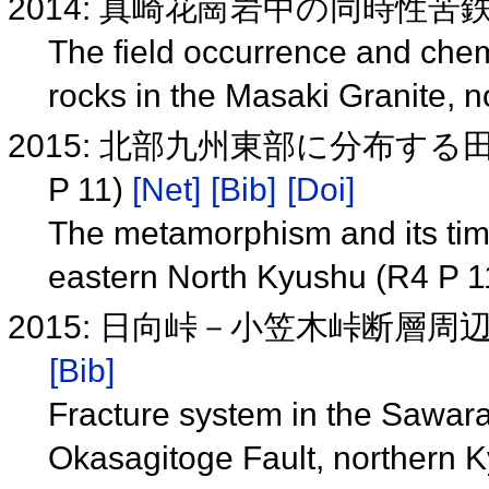
2014: 真崎花崗岩中の同時性
The field occurrence and chem
rocks in the Masaki Granite, 
2015: 北部九州東部に分布す
P 11)
[Net]
[Bib]
[Doi]
The metamorphism and its tim
eastern North Kyushu (R4 P 
2015: 日向峠－小笠木峠断層
[Bib]
Fracture system in the Sawara
Okasagitoge Fault, northern 