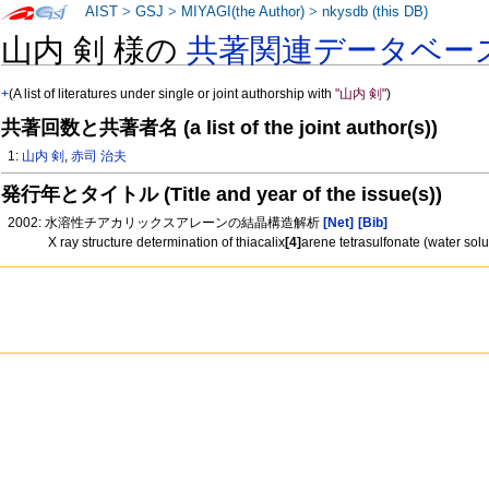
AIST
>
GSJ
>
MIYAGI(the Author)
>
nkysdb (this DB)
山内 剣 様の
共著関連データベー
+
(A list of literatures under single or joint authorship with
"山内 剣"
)
共著回数と共著者名 (a list of the joint author(s))
1:
山内 剣
,
赤司 治夫
発行年とタイトル (Title and year of the issue(s))
2002: 水溶性チアカリックスアレーンの結晶構造解析
[Net]
[Bib]
X ray structure determination of thiacalix
[4]
arene tetrasulfonate (water sol