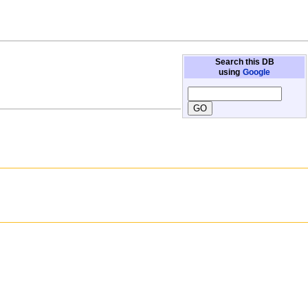
Search this DB
using
Google