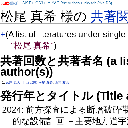
AIST
>
GSJ
>
MIYAGI(the Author)
>
nkysdb (this DB)
松尾 真希 様の
共著
+
(A list of literatures under single
"松尾 真希"
)
共著回数と共著者名 (a list o
author(s))
1:
宮越 晃大
,
小山 武志
,
松尾 真希
,
西村 友宏
発行年とタイトル (Title and 
2024: 前方探査による断層破
的な設備計画 －主要地方道宇