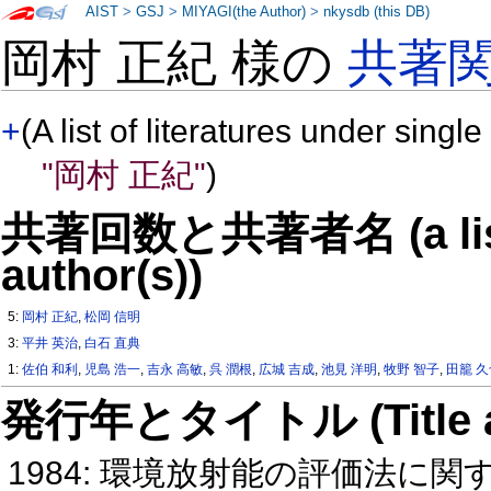
AIST
>
GSJ
>
MIYAGI(the Author)
>
nkysdb (this DB)
岡村 正紀 様の
共著
+
(A list of literatures under single
"岡村 正紀"
)
共著回数と共著者名 (a list o
author(s))
5:
岡村 正紀
,
松岡 信明
3:
平井 英治
,
白石 直典
1:
佐伯 和利
,
児島 浩一
,
吉永 高敏
,
呉 潤根
,
広城 吉成
,
池見 洋明
,
牧野 智子
,
田籠 
発行年とタイトル (Title and 
1984: 環境放射能の評価法に