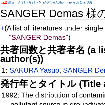
AIST
>
GSJ
>
MIYAGI(the Author)
>
nkysdb (this DB)
SANGER Demas 様
+
(A list of literatures under single
"SANGER Demas"
)
共著回数と共著者名 (a list o
author(s))
1:
SAKURA Yasuo
,
SANGER De
発行年とタイトル (Title and 
1992: The distribution of contami
pollutant source in groundwat