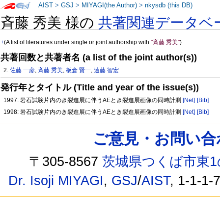
AIST
>
GSJ
>
MIYAGI(the Author)
>
nkysdb (this DB)
斉藤 秀美 様の
共著関連データベ
+
(A list of literatures under single or joint authorship with
"斉藤 秀美"
)
共著回数と共著者名 (a list of the joint author(s))
2:
佐藤 一彦
,
斉藤 秀美
,
板倉 賢一
,
遠藤 智宏
発行年とタイトル (Title and year of the issue(s))
1997: 岩石試験片内のき裂進展に伴うAEとき裂進展画像の同時計測
[Net]
[Bib]
1998: 岩石試験片内のき裂進展に伴うAEとき裂進展画像の同時計測
[Net]
[Bib]
ご意見・お問い合わせ /
〒305-8567
茨城県つくば市東1
Dr. Isoji MIYAGI
,
GSJ
/
AIST
, 1-1-1-