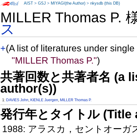
AIST
>
GSJ
>
MIYAGI(the Author)
>
nkysdb (this DB)
MILLER Thomas P.
ス
+
(A list of literatures under single
"MILLER Thomas P."
)
共著回数と共著者名 (a list o
author(s))
1:
DAVIES John
,
KIENLE Juergen
,
MILLER Thomas P.
発行年とタイトル (Title and 
1988: アラスカ，セントオー