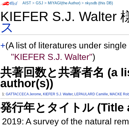
AIST
>
GSJ
>
MIYAGI(the Author)
>
nkysdb (this DB)
KIEFER S.J. Walte
ス
+
(A list of literatures under single
"KIEFER S.J. Walter"
)
共著回数と共著者名 (a list o
author(s))
1:
GATTACCECA Jerome
,
KIEFER S.J. Walter
,
LEPAULARD Camille
,
MACKE Robe
発行年とタイトル (Title and 
2019: A survey of the natural r