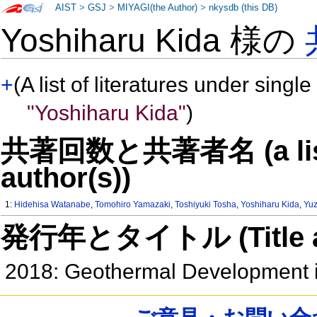
AIST
>
GSJ
>
MIYAGI(the Author)
>
nkysdb (this DB)
Yoshiharu Kida 様の
+
(A list of literatures under single
"Yoshiharu Kida"
)
共著回数と共著者名 (a list o
author(s))
1:
Hidehisa Watanabe
,
Tomohiro Yamazaki
,
Toshiyuki Tosha
,
Yoshiharu Kida
,
Yu
発行年とタイトル (Title and 
2018: Geothermal Development 