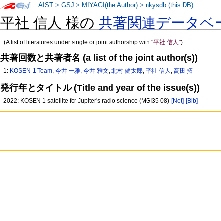
AIST
>
GSJ
>
MIYAGI(the Author)
>
nkysdb (this DB)
平社 信人 様の
共著関連データベ
+
(A list of literatures under single or joint authorship with
"平社 信人"
)
共著回数と共著者名 (a list of the joint author(s))
1:
KOSEN-1 Team
,
今井 一雅
,
今井 雅文
,
北村 健太郎
,
平社 信人
,
高田 拓
発行年とタイトル (Title and year of the issue(s))
2022: KOSEN 1 satellite for Jupiter's radio science (MGI35 08)
[Net]
[Bib]