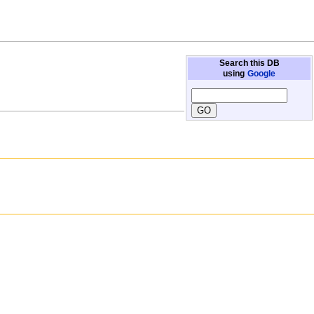
Search this DB
using
Google