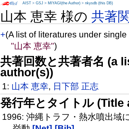
AIST
>
GSJ
>
MIYAGI(the Author)
>
nkysdb (this DB)
山本 恵幸 様の
共著
+
(A list of literatures under single
"山本 恵幸"
)
共著回数と共著者名 (a list o
author(s))
1:
山本 恵幸
,
日下部 正志
発行年とタイトル (Title and 
1996: 沖縄トラフ・熱水噴出域にお
挙動
[Net]
[Bib]