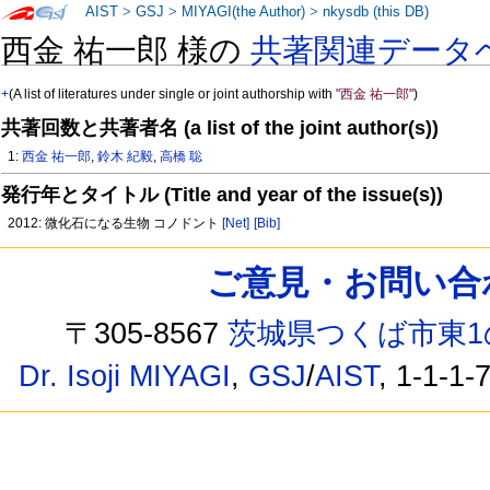
AIST
>
GSJ
>
MIYAGI(the Author)
>
nkysdb (this DB)
西金 祐一郎 様の
共著関連データ
+
(A list of literatures under single or joint authorship with
"西金 祐一郎"
)
共著回数と共著者名 (a list of the joint author(s))
1:
西金 祐一郎
,
鈴木 紀毅
,
高橋 聡
発行年とタイトル (Title and year of the issue(s))
2012: 微化石になる生物 コノドント
[Net]
[Bib]
ご意見・お問い合わせ /
〒305-8567
茨城県つくば市東1
Dr. Isoji MIYAGI
,
GSJ
/
AIST
, 1-1-1-