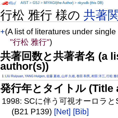
AIST
>
GSJ
>
MIYAGI(the Author)
>
nkysdb (this DB)
行松 雅行 様の
共著
+
(A list of literatures under single
"行松 雅行"
)
共著回数と共著者名 (a list o
author(s))
1:
LIU Ruiyuan
,
YANG Huigen
,
佐藤 夏雄
,
山岸 久雄
,
巻田 和男
,
村田 洋三
,
行松 雅
発行年とタイトル (Title and 
1998: SCに伴う可視オーロラ
(B21 P139)
[Net]
[Bib]