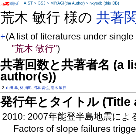
AIST
>
GSJ
>
MIYAGI(the Author)
>
nkysdb (this DB)
荒木 敏行 様の
共著
+
(A list of literatures under single
"荒木 敏行"
)
共著回数と共著者名 (a list o
author(s))
2:
山田 孝
,
林 拙郎
,
沼本 晋也
,
荒木 敏行
発行年とタイトル (Title and 
2010: 2007年能登半島地震
Factors of slope failures trig