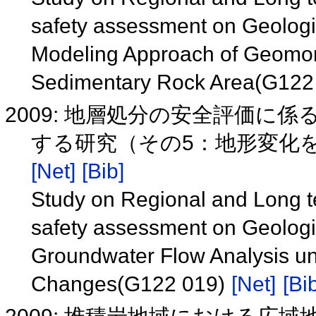
safety assessment on Geologic
Modeling Approach of Geomor
Sedimentary Rock Area(G122
2009: 地層処分の安全評価に
する研究（その5：地形変化を考
[Net]
[Bib]
Study on Regional and Long 
safety assessment on Geologic
Groundwater Flow Analysis u
Changes(G122 019)
[Net]
[Bi