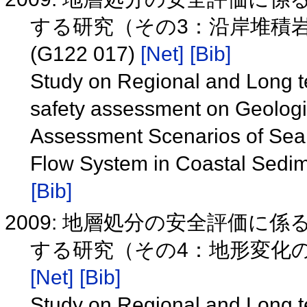
する研究（その3：沿岸堆積
(G122 017)
[Net]
[Bib]
Study on Regional and Long 
safety assessment on Geologic
Assessment Scenarios of Sea
Flow System in Coastal Sedi
[Bib]
2009: 地層処分の安全評価に
する研究（その4：地形変化のモ
[Net]
[Bib]
Study on Regional and Long 