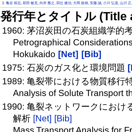
1:
亀谷 裕志
,
前田 敏克
,
向井 雅之
,
四辻 健治
,
大岡 政雄
,
安藤 誠
,
小川 弘道
,
山川 正
発行年とタイトル (Title and 
1960: 茅沼炭田の石炭組織学的
Petrographical Considerations
Hokukaido
[Net]
[Bib]
1975: 石炭のガス化と環境問題
[
1989: 亀裂帯における物質移
Analysis of Solute Transport 
1990: 亀裂ネットワークに
解析
[Net]
[Bib]
Mass Transport Analysis for F