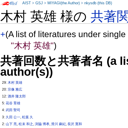
AIST
>
GSJ
>
MIYAGI(the Author)
>
nkysdb (this DB)
木村 英雄 様の
共著
+
(A list of literatures under single
"木村 英雄"
)
共著回数と共著者名 (a list o
author(s))
29:
木村 英雄
20:
宗像 雅広
12:
酒井 隆太郎
5:
花谷 育雄
4:
武田 聖司
3:
久田 公一
,
松葉 久
2:
山下 亮
,
松末 和之
,
渕脇 博孝
,
滑川 麻紀
,
長沢 寛和