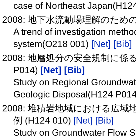
case of Northeast Japan(H12
2008: 地下水流動場理解のための
A trend of investigation meth
system(O218 001)
[Net]
[Bib]
2008: 地層処分の安全規制に係
P014)
[Net]
[Bib]
Study on Regional Groundwate
Geologic Disposal(H124 P01
2008: 堆積岩地域における広
例 (H124 010)
[Net]
[Bib]
Study on Groundwater Flow S