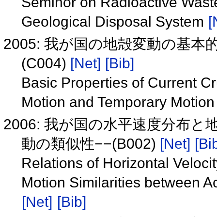
Seminor on Radioactive Waste
Geological Disposal System
[
2005: 我が国の地殻変動の基
(C004)
[Net]
[Bib]
Basic Properties of Current 
Motion and Temporary Motion
2006: 我が国の水平速度分布
動の類似性−−(B002)
[Net]
[Bi
Relations of Horizontal Veloci
Motion Similarities between A
[Net]
[Bib]