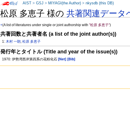
AIST
>
GSJ
>
MIYAGI(the Author)
>
nkysdb (this DB)
松原 多恵子 様の
共著関連データ
+
(A list of literatures under single or joint authorship with
"松原 多恵子"
)
共著回数と共著者名 (a list of the joint author(s))
1:
木村 一朗
,
松原 多恵子
発行年とタイトル (Title and year of the issue(s))
1970: 伊勢湾西岸第四系の花粉化石
[Net]
[Bib]