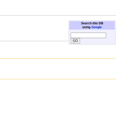
Search this DB
using
Google