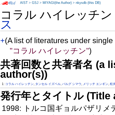
AIST
>
GSJ
>
MIYAGI(the Author)
>
nkysdb (this DB)
コラル ハイレッチン
ス
+
(A list of literatures under single
"コラル ハイレッチン"
)
共著回数と共著者名 (a list o
author(s))
1:
コラル ハイレッチン
,
タンセル イズベル
,
バルグ シマウ
,
メリッチ エンギン
,
松
発行年とタイトル (Title and 
1998: トルコ国ギョルパザリ