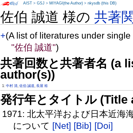
AIST
>
GSJ
>
MIYAGI(the Author)
>
nkysdb (this DB)
佐伯 誠道 様の
共著
+
(A list of literatures under single
"佐伯 誠道"
)
共著回数と共著者名 (a list o
author(s))
1:
中村 清
,
佐伯 誠道
,
長屋 裕
発行年とタイトル (Title and 
1971: 北太平洋および日本近海
について
[Net]
[Bib]
[Doi]