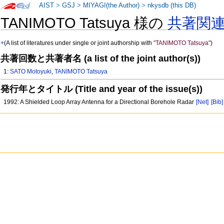
AIST
>
GSJ
>
MIYAGI(the Author)
>
nkysdb (this DB)
TANIMOTO Tatsuya 様の
共著関
+
(A list of literatures under single or joint authorship with
"TANIMOTO Tatsuya"
)
共著回数と共著者名 (a list of the joint author(s))
1:
SATO Motoyuki
,
TANIMOTO Tatsuya
発行年とタイトル (Title and year of the issue(s))
1992: A Shielded Loop Array Antenna for a Directional Borehole Radar
[Net]
[Bib]