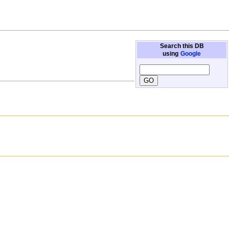
Search this DB
using
Google