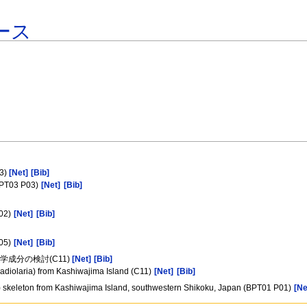
ース
3)
[Net]
[Bib]
(BPT03 P03)
[Net]
[Bib]
P02)
[Net]
[Bib]
P05)
[Net]
[Bib]
学成分の検討(C11)
[Net]
[Bib]
Radiolaria) from Kashiwajima Island (C11)
[Net]
[Bib]
an) skeleton from Kashiwajima Island, southwestern Shikoku, Japan (BPT01 P01)
[Ne