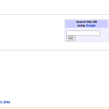
Search this DB
using
Google
t]
[Bib]