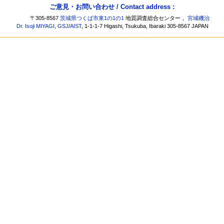
ご意見・お問い合わせ / Contact address :
〒305-8567
茨城県つくば市東1の1の1
地質調査総合センター，
宮城磯治
Dr. Isoji MIYAGI
,
GSJ
/
AIST
, 1-1-1-7 Higashi, Tsukuba, Ibaraki 305-8567 JAPAN