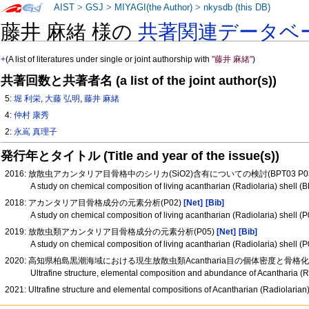
AIST
>
GSJ
>
MIYAGI(the Author)
>
nkysdb (this DB)
藤井 麻緒 様の
共著関連データベ
+
(A list of literatures under single or joint authorship with
"藤井 麻緒"
)
共著回数と共著者名 (a list of the joint author(s))
5:
堀 利栄
,
大藤 弘明
,
藤井 麻緒
4:
仲村 康秀
2:
永嶌 真理子
発行年とタイトル (Title and year of the issue(s))
2016: 放散虫アカンタリア目骨格中のシリカ(SiO2)含有についての検討(BPT03 P0
A study on chemical composition of living acantharian (Radiolaria) shell 
2018: アカンタリア目骨格成分の元素分析(P02)
[Net]
[Bib]
A study on chemical composition of living acantharian (Radiolaria) shell (
2019: 放散虫類アカンタリア目骨格成分の元素分析(P05)
[Net]
[Bib]
A study on chemical composition of living acantharian (Radiolaria) shell (
2020: 高知県柏島黒潮海域における現生放散虫類Acantharia目の個体密度と骨格化
Ultrafine structure, elemental composition and abundance of Acantharia (
2021: Ultrafine structure and elemental compositions of Acantharian (Radiolari