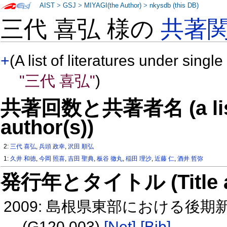
AIST
>
GSJ
>
MIYAGI(the Author)
>
nkysdb (this DB)
三代 喜弘 様の
共著
+
(A list of literatures under single
"三代 喜弘"
)
共著回数と共著者名 (a list o
author(s))
2:
三代 喜弘
,
兵頭 政幸
,
沢田 順弘
1:
久井 和徳
,
今岡 照喜
,
吉田 聖典
,
板谷 徹丸
,
稲田 理沙
,
近藤 仁
,
酒井 哲弥
発行年とタイトル (Title and 
2009: 島根県東部における後
(G120 003)
[Net]
[Bib]