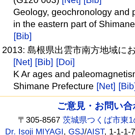
Geology, geochronology and 
in the eastern part of Shima
[Bib]
2013: 島根県出雲市南方地域に
[Net]
[Bib]
[Doi]
K Ar ages and paleomagnetism
Shimane Prefecture
[Net]
[Bib
ご意見・お問い合わせ /
〒305-8567
茨城県つくば市東1
Dr. Isoji MIYAGI
,
GSJ
/
AIST
, 1-1-1-