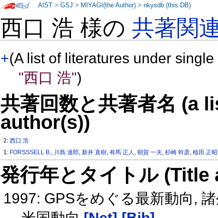
AIST
>
GSJ
>
MIYAGI(the Author)
>
nkysdb (this DB)
西口 浩 様の
共著関
+
(A list of literatures under single
"西口 浩"
)
共著回数と共著者名 (a list o
author(s))
2:
西口 浩
1:
FORSSSELL B.
,
川島 達郎
,
新井 直樹
,
有馬 正人
,
朝賀 一夫
,
杉崎 幹彦
,
植田 正昭
発行年とタイトル (Title and 
1997: GPSをめぐる最新動向,
米国動向
[Net]
[Bib]