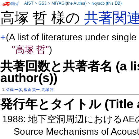
AIST
>
GSJ
>
MIYAGI(the Author)
>
nkysdb (this DB)
高塚 哲 様の
共著関
+
(A list of literatures under single
"高塚 哲"
)
共著回数と共著者名 (a list o
author(s))
1:
佐藤 一彦
,
板倉 賢一
,
高塚 哲
発行年とタイトル (Title and 
1988: 地下空洞周辺におけるA
Source Mechanisms of Acoust