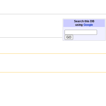
Search this DB
using
Google