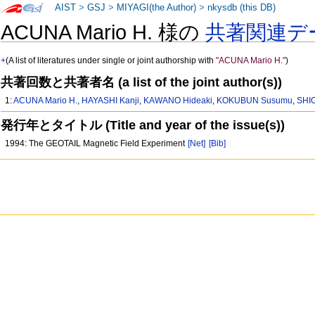
AIST
>
GSJ
>
MIYAGI(the Author)
>
nkysdb (this DB)
ACUNA Mario H. 様の
共著関連デ
+
(A list of literatures under single or joint authorship with
"ACUNA Mario H."
)
共著回数と共著者名 (a list of the joint author(s))
1:
ACUNA Mario H.
,
HAYASHI Kanji
,
KAWANO Hideaki
,
KOKUBUN Susumu
,
SHI
発行年とタイトル (Title and year of the issue(s))
1994: The GEOTAIL Magnetic Field Experiment
[Net]
[Bib]