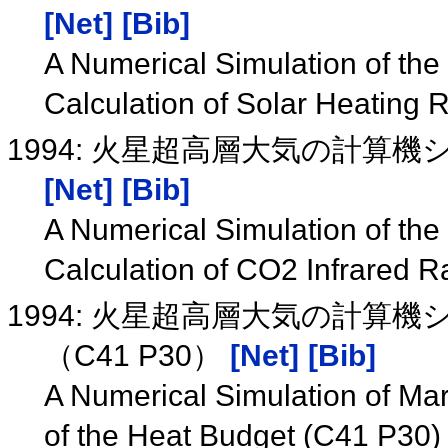
[Net]
[Bib]
A Numerical Simulation of th
Calculation of Solar Heating 
1994: 火星超高層大気の計算機
[Net]
[Bib]
A Numerical Simulation of th
Calculation of CO2 Infrared R
1994: 火星超高層大気の計算
（C41 P30）
[Net]
[Bib]
A Numerical Simulation of Ma
of the Heat Budget (C41 P30