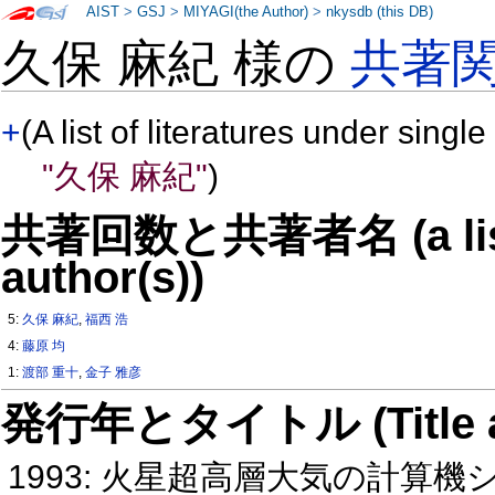
AIST
>
GSJ
>
MIYAGI(the Author)
>
nkysdb (this DB)
久保 麻紀 様の
共著
+
(A list of literatures under single
"久保 麻紀"
)
共著回数と共著者名 (a list o
author(s))
5:
久保 麻紀
,
福西 浩
4:
藤原 均
1:
渡部 重十
,
金子 雅彦
発行年とタイトル (Title and 
1993: 火星超高層大気の計算