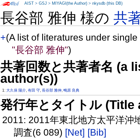
AIST
>
GSJ
>
MIYAGI(the Author)
>
nkysdb (this DB)
長谷部 雅伸 様の
共
+
(A list of literatures under single
"長谷部 雅伸"
)
共著回数と共著者名 (a list o
author(s))
1:
大久保 陽介
,
有田 守
,
長谷部 雅伸
,
鴫原 良典
発行年とタイトル (Title and 
2011: 2011年東北地方太
調査(6 089)
[Net]
[Bib]