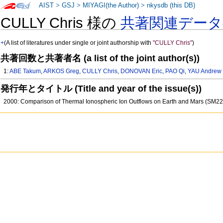
AIST
>
GSJ
>
MIYAGI(the Author)
>
nkysdb (this DB)
CULLY Chris 様の
共著関連デー
+
(A list of literatures under single or joint authorship with
"CULLY Chris"
)
共著回数と共著者名 (a list of the joint author(s))
1:
ABE Takum
,
ARKOS Greg
,
CULLY Chris
,
DONOVAN Eric
,
PAO Qi
,
YAU Andrew
発行年とタイトル (Title and year of the issue(s))
2000: Comparison of Thermal Ionospheric Ion Outflows on Earth and Mars (SM2