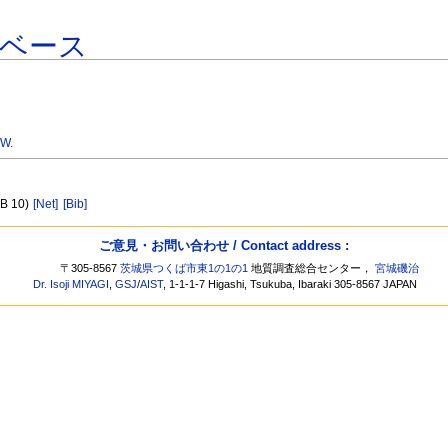
タベース
 W.
2B 10)
[Net]
[Bib]
ご意見・お問い合わせ / Contact address :
〒305-8567
茨城県つくば市東1の1の1
地質調査総合センター，
宮城磯治
Dr. Isoji MIYAGI
,
GSJ
/
AIST
, 1-1-1-7 Higashi, Tsukuba, Ibaraki 305-8567 JAPAN