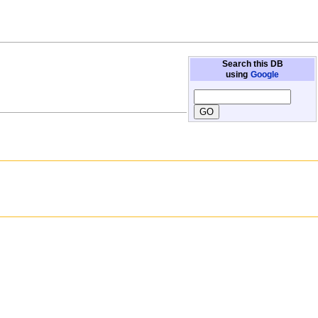
Search this DB
using
Google