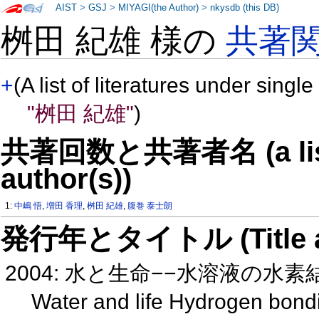
AIST
>
GSJ
>
MIYAGI(the Author)
>
nkysdb (this DB)
桝田 紀雄 様の
共著
+
(A list of literatures under single
"桝田 紀雄"
)
共著回数と共著者名 (a list o
author(s))
1:
中嶋 悟
,
増田 香理
,
桝田 紀雄
,
腹巻 泰士朗
発行年とタイトル (Title and 
2004: 水と生命−−水溶液の水素
Water and life Hydrogen bondi