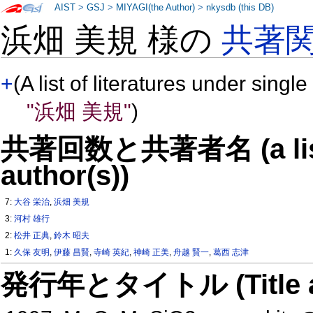
AIST
>
GSJ
>
MIYAGI(the Author)
>
nkysdb (this DB)
浜畑 美規 様の
共著
+
(A list of literatures under single
"浜畑 美規"
)
共著回数と共著者名 (a list o
author(s))
7:
大谷 栄治
,
浜畑 美規
3:
河村 雄行
2:
松井 正典
,
鈴木 昭夫
1:
久保 友明
,
伊藤 昌賢
,
寺崎 英紀
,
神崎 正美
,
舟越 賢一
,
葛西 志津
発行年とタイトル (Title and 