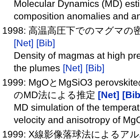
Molecular Dynamics (MD) esti
composition anomalies and an
1998: 高温高圧下でのマグマ
[Net]
[Bib]
Density of magmas at high pr
the plumes
[Net]
[Bib]
1999: MgOとMgSiO3 per
のMD法による推定
[Net]
[Bib
MD simulation of the temperat
velocity and anisotropy of M
1999: X線影像落球法による