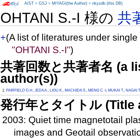
AIST
>
GSJ
>
MIYAGI(the Author)
>
nkysdb (this DB)
OHTANI S.-I 様の
共
+
(A list of literatures under single
"OHTANI S.-I"
)
共著回数と共著者名 (a list o
author(s))
1:
FAIRFIELD D.H.
,
IEDA A.
,
LIOU K.
,
MACHIDA S.
,
MENG C.-I
,
MUKAI T.
,
NAGAI T
発行年とタイトル (Title and 
2003: Quiet time magnetotail pla
images and Geotail observat