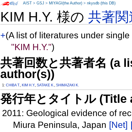
AIST
>
GSJ
>
MIYAGI(the Author)
>
nkysdb (this DB)
KIM H.Y. 様の
共著関
+
(A list of literatures under single
"KIM H.Y."
)
共著回数と共著者名 (a list o
author(s))
1:
CHIBA T.
,
KIM H.Y.
,
SATAKE K.
,
SHIMAZAKI K.
発行年とタイトル (Title and 
2011: Geological evidence of rec
Miura Peninsula, Japan
[Net]