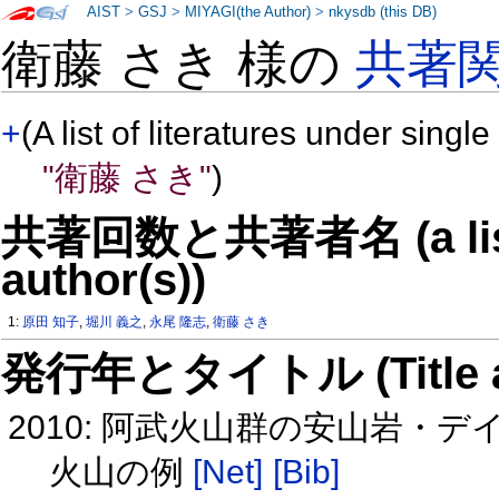
AIST
>
GSJ
>
MIYAGI(the Author)
>
nkysdb (this DB)
衛藤 さき 様の
共著
+
(A list of literatures under single
"衛藤 さき"
)
共著回数と共著者名 (a list o
author(s))
1:
原田 知子
,
堀川 義之
,
永尾 隆志
,
衛藤 さき
発行年とタイトル (Title and 
2010: 阿武火山群の安山岩・
火山の例
[Net]
[Bib]