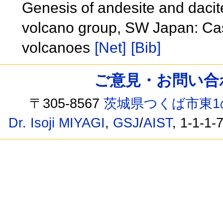
Genesis of andesite and daci
volcano group, SW Japan: Cas
volcanoes
[Net]
[Bib]
ご意見・お問い合わせ /
〒305-8567
茨城県つくば市東1
Dr. Isoji MIYAGI
,
GSJ
/
AIST
, 1-1-1-