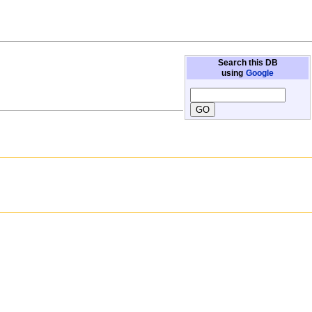
Search this DB
using
Google