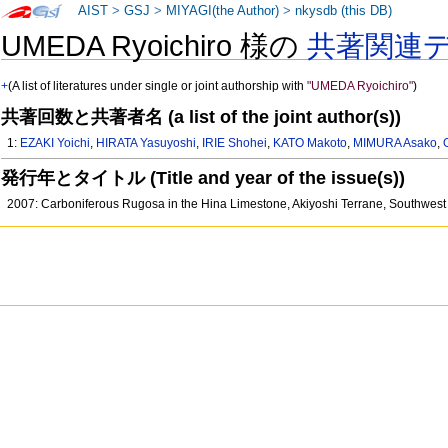
AIST
>
GSJ
>
MIYAGI(the Author)
>
nkysdb (this DB)
UMEDA Ryoichiro 様の
共著関連
+
(A list of literatures under single or joint authorship with
"UMEDA Ryoichiro"
)
共著回数と共著者名 (a list of the joint author(s))
1:
EZAKI Yoichi
,
HIRATA Yasuyoshi
,
IRIE Shohei
,
KATO Makoto
,
MIMURA Asako
,
発行年とタイトル (Title and year of the issue(s))
2007: Carboniferous Rugosa in the Hina Limestone, Akiyoshi Terrane, Southwes